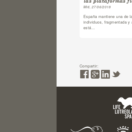
las plataformas fl
Mié, 27/06/2018
España mantiene una de l
individuos, fragmentada y
está...
Páginas
Compartir: