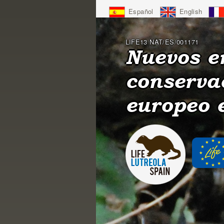
Jump
Español
English
to
Navigation
LIFE13 NAT/ES/001171
Nuevos e
conserva
europeo 