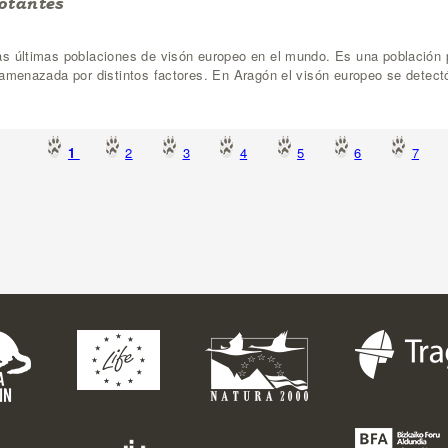
otantes
as últimas poblaciones de visón europeo en el mundo. Es una població
 amenazada por distintos factores. En Aragón el visón europeo se detect
1
2
3
4
5
6
7