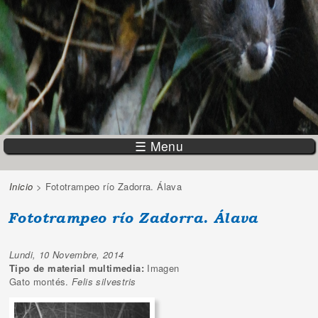
☰ Menu
Inicio
> Fototrampeo río Zadorra. Álava
Vous êtes ici
Fototrampeo río Zadorra. Álava
Lundi, 10 Novembre, 2014
Tipo de material multimedia:
Imagen
Gato montés.
Felis silvestris