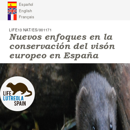
J
Español
u
English
m
p
Français
t
o
LIFE13 NAT/ES/001171
N
Nuevos enfoques en la
a
conservación del visón
v
i
europeo en España
g
a
t
i
o
n