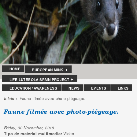
HOME
EUROPEAN MINK
LIFE LUTREOLA SPAIN PROJECT
EDUCATION / AWARENESS
NEWS
EVENTS
LINKS
Inicio
> Faune filmée avec photo-piégeage.
You are here
Faune filmée avec photo-piégeage.
Friday, 30 November, 2018
Tipo de material multimedia:
Video