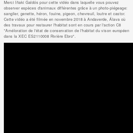
Merci Iñaki Galdós pour cette vidéo dans laquelle vous pouvez
observer espèces d'animaux différentes grâce à un photo-piégeage:
sanglier, genette, héron, fouine, pigeon, chevreuil, loutre et castor.
Cette vidéo a été filmée en novembre 2018 à Andaverde, Álava où
des travaux pour restaurer l'habitat sont en cours par l'action C8
"Améloration de l'état de conservation de l'habitat du vison européen
dans la XEC ES2110008 Rivière Ebro".