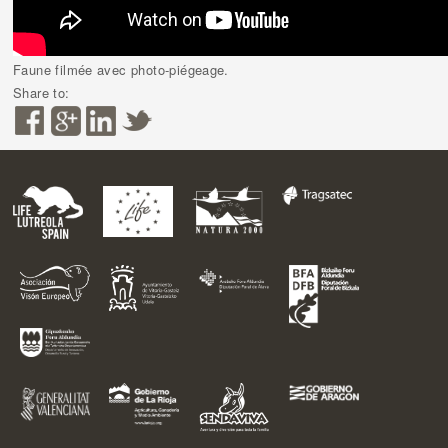
Faune filmée avec photo-piégeage.
Share to: