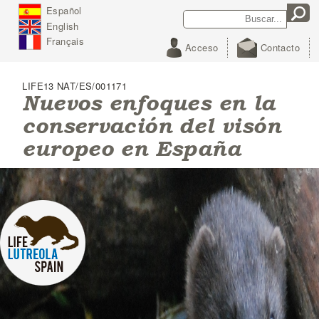
J
Español
Search
Search form
u
English
m
p
Français
Acceso
Contacto
t
o
N
LIFE13 NAT/ES/001171
a
Nuevos enfoques en la
v
conservación del visón
i
g
europeo en España
a
t
i
o
n